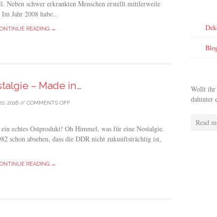
. Neben schwer erkrankten Menschen erstellt mittlerweile
e. Im Jahr 2008 habe...
Dek
ONTINUE READING →
Blo
talgie – Made in…
Wollt ihr
dahinter 
20, 2016
//
COMMENTS OFF
Read m
in echtes Ostprodukt! Oh Himmel, was für eine Nostalgie.
2 schon absehen, dass die DDR nicht zukunftsträchtig ist,
ONTINUE READING →