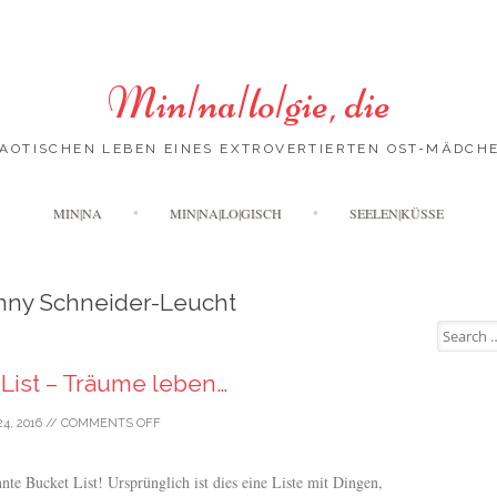
Min|na|lo|gie, die
AOTISCHEN LEBEN EINES EXTROVERTIERTEN OST-MÄDCH
Skip
MIN|NA
MIN|NA|LO|GISCH
SEELEN|KÜSSE
to
content
nny Schneider-Leucht
Search
for:
List – Träume leben…
24, 2016
//
COMMENTS OFF
nte Bucket List! Ursprünglich ist dies eine Liste mit Dingen,