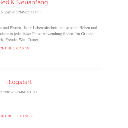
ied & Neuanfang
10, 2016
//
COMMENTS OFF
 und Phasen. Jeder Lebensabschnitt hat so seine Höhen und
spalette in jede dieser Phase Anwendung finden. Im Grunde
ck, Freude, Wut, Trauer,...
ONTINUE READING →
Blogstart
7, 2016
//
COMMENTS OFF
ONTINUE READING →