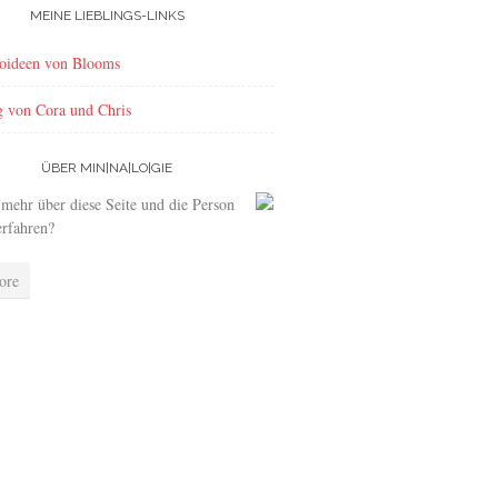
MEINE LIEBLINGS-LINKS
oideen von Blooms
g von Cora und Chris
ÜBER MIN|NA|LO|GIE
 mehr über diese Seite und die Person
erfahren?
ore